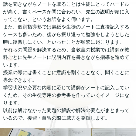
話を聞きながらノートを取ることは生徒にとってハードル
が高く、書くペースが間に合わない、先生の説明が頭に入
ってこない、というお話をよく伺います。
また、個別指導塾では裏紙や生徒のノートに直接記入する
ケースも多いため、後から振り返って勉強をしようとした
時に復習しにくい、といったことが頻繁に起こります。
それらの問題を解決するため、当教室の授業では講師が教
科ごとに先生ノートに説明内容を書きながら指導を進めて
います。
授業の際には書くことに意識を割くことなく、聞くことに
専念できます。
学習状況や必要な内容に応じて講師がノートに記入してい
くため、その生徒専用の参考書を作っていくイメージにな
ります。
以前は解けなかった問題の解説や解法の要点がまとまって
いるので、復習・自習の際に威力を発揮します。