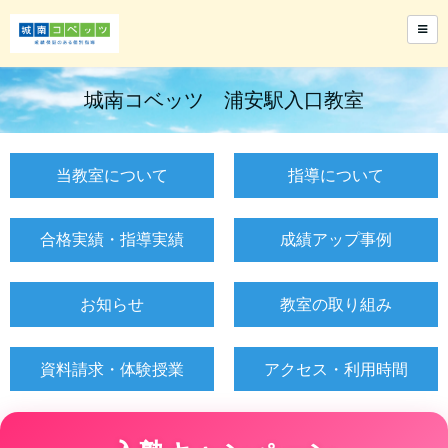
城南コベッツ 浦安駅入口教室
当教室について
指導について
合格実績・指導実績
成績アップ事例
お知らせ
教室の取り組み
資料請求・体験授業
アクセス・利用時間