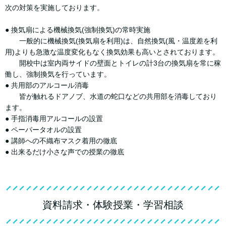
次の対策を実施しております。
● 換気扇による機械換気(強制換気)の常時実施
一般的に機械換気(換気扇を利用)は、自然換気(風・温度差を利
用)よりも急激な温度変化もなく換気効果も高いとされております。
開校中は室内両サイドの壁面とトイレの計3台の換気扇を常に稼
働し、強制換気を行っています。
● 共用部のアルコール消毒
皆が触れるドアノブ、水道の蛇口などの共用部を消毒しており
ます。
● 手指消毒用アルコールの設置
● ペーパータオルの設置
● 講師への不織布マスク着用の徹底
● 出来るだけ小さな声での授業の徹底
資料請求・体験授業・学習相談