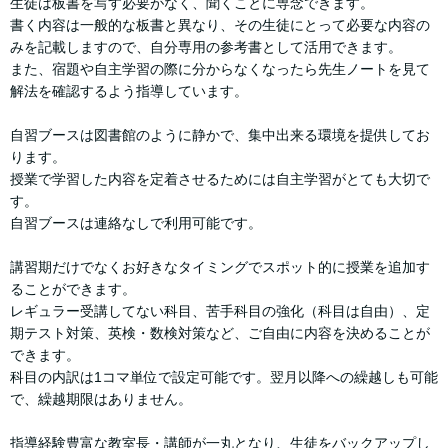
生徒は板書を写す必要がなく、聞くことに専念できます。
書く内容は一般的な板書と異なり、その生徒にとって必要な内容の
みを記載しますので、自分専用の参考書として活用できます。
また、宿題や自主学習の際に分からなくなったら先生ノートを見て
解法を確認するよう指導しています。
自習ブースは図書館のように静かで、集中出来る環境を提供してお
ります。
授業で学習した内容を定着させるためには自主学習がとても大切で
す。
自習ブースは連絡なしで利用可能です。
講習期だけでなくお好きなタイミングでスポット的に授業を追加す
ることができます。
レギュラー受講してない科目、苦手科目の強化（科目は自由）、定
期テスト対策、英検・数検対策など、ご自由に内容を決めることが
できます。
科目の内訳は1コマ単位で設定可能です。翌月以降への繰越しも可能
で、繰越期限はありません。
指導経験豊富な教室長・講師が一丸となり、生徒をバックアップし